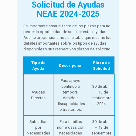
Solicitud de Ayudas
NEAE 2024-2025
Es importante estar al tanto de los plazos para no
perder la oportunidad de solicitar estas ayudas.
Aquí te proporcionamos una tabla que resume los
detalles importantes sobre los tipos de ayudas
disponibles y sus respectivos plazos de solicitud:
Tipo de
Plazo de
Descripción
Ayuda
Solicitud
Para apoyo
continuo o
30 de abril
Ayudas
temporal
– 13 de
Directas
debido a
septiembre
discapacidades
2024
o trastornos.
Subsidios
Para familias
30 de abril
por
numerosas con
– 13 de
Necesidades
necesidades
septiembre