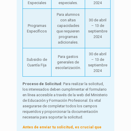
Especiales
especiales.
2024
Para alumnos
con altas
30 de abril
Programas
capacidades
– 13 de
Específicos
que requieren
septiembre
programas
2024
adicionales.
30 de abril
Para gastos
Subsidio de
– 13 de
generales de
Cuantía Fija
septiembre
escolarización.
2024
Proceso de Solicitud:
Para realizar la solicitud,
los interesados deben cumplimentar el formulario
en línea accesible a través de la web del Ministerio
de Educación y Formación Profesional. Es vital
asegurarse de completar todos los campos
requeridos y proporcionar la documentación
necesaria para soportar la solicitud.
Antes de enviar tu solicitud, es crucial que