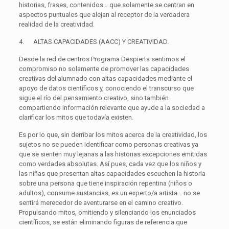
historias, frases, contenidos… que solamente se centran en
aspectos puntuales que alejan al receptor de la verdadera
realidad de la creatividad.
4.
ALTAS CAPACIDADES (AACC) Y CREATIVIDAD.
Desde la red de centros
Programa Despierta
sentimos el
compromiso no solamente de promover las capacidades
creativas
del alumnado con
altas capacidades
mediante el
apoyo de datos científicos y, conociendo el transcurso que
sigue el río del pensamiento
creativo,
sino también
compartiendo información relevante que ayude a la sociedad a
clarificar los mitos que todavía existen.
Es por lo que, sin derribar los
mitos
acerca de la
creatividad
, los
sujetos no se pueden identificar como personas
creativas
ya
que se sienten muy lejanas a las historias excepciones emitidas
como verdades absolutas. Así pues, cada vez que los niños y
las niñas que presentan
altas capacidades
escuchen la historia
sobre una persona que tiene inspiración repentina (niños o
adultos), consume sustancias, es un experto/a artista… no se
sentirá merecedor de aventurarse en el camino
creativo
.
Propulsando mitos, omitiendo y silenciando los enunciados
científicos, se están eliminando figuras de referencia que