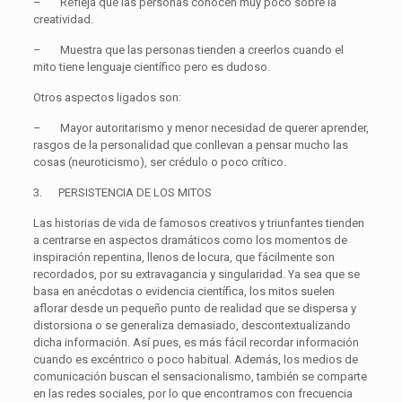
–
Refleja que las personas conocen muy poco sobre la
creatividad.
–
Muestra que las personas tienden a creerlos cuando el
mito
tiene lenguaje científico pero es dudoso.
Otros aspectos ligados son:
–
Mayor autoritarismo y menor necesidad de querer aprender,
rasgos de la personalidad que conllevan a pensar mucho las
cosas (neuroticismo), ser crédulo o poco crítico.
3.
PERSISTENCIA DE LOS MITOS
Las historias de vida de famosos creativos y triunfantes tienden
a centrarse en aspectos dramáticos como los momentos de
inspiración repentina, llenos de locura, que fácilmente son
recordados, por su extravagancia y singularidad. Ya sea que se
basa en anécdotas o evidencia científica, los mitos suelen
aflorar desde un pequeño punto de realidad que se dispersa y
distorsiona o se generaliza demasiado, descontextualizando
dicha información. Así pues, es más fácil recordar información
cuando es excéntrico o poco habitual. Además, los medios de
comunicación buscan el sensacionalismo, también se comparte
en las redes sociales, por lo que encontramos con frecuencia