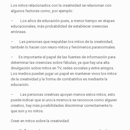
Los mitos relacionados con la creatividad se relacionan con
algunos factores como, por ejemplo:
–
Los años de
educación
pues, a menor tiempo en etapas
educacionales, más probabilidad de establecer creencias
erróneas.
–
Las personas que respaldan los
mitos de la creatividad,
también lo hacen con neuro-mitos y fenómenos paranormales.
–
Es importante el papel de las fuentes de información para
determinar las
creencias
sobre fábulas, ya que hay una alta
divulgación sobre mitos en TV, redes sociales y entre amigos.
Los medios pueden jugar un papel en mantener vivos los
mitos
de la creatividad
y la forma de combatirlos es mediante la
educación
.
–
Las personas
creativas
apoyan menos estos mitos, esto
puede indicar que si uno/a mismo/a se reconoce como alguien
creativo
, hay más posibilidades discriminar correctamente lo
que son y no
mitos
.
Creer en
mitos sobre la creatividad
: