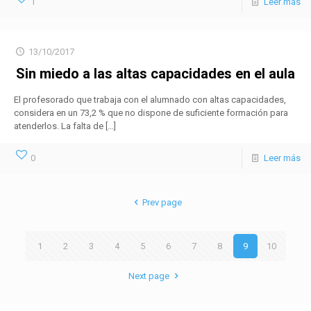
1
Leer más
13/10/2017
Sin miedo a las altas capacidades en el aula
El profesorado que trabaja con el alumnado con altas capacidades,
considera en un 73,2 % que no dispone de suficiente formación para
atenderlos. La falta de
[…]
0
Leer más
Prev page
1
2
3
4
5
6
7
8
9
10
Next page