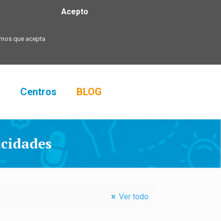
Acepto
ramos que acepta
s
Centros
BLOG
acidades
Ver todo