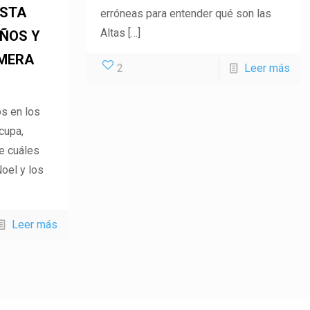
ESTA
erróneas para entender qué son las
Altas
[…]
IÑOS Y
IMERA
2
Leer más
s en los
cupa,
e cuáles
oel y los
Leer más