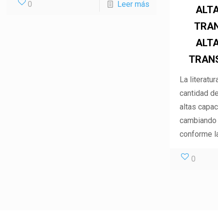
0
Leer más
ALT
TRA
ALT
TRAN
La literatur
cantidad de
altas capac
cambiando a
conforme la
0