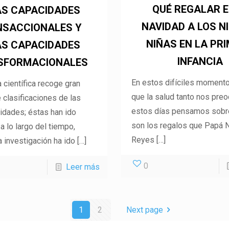
QUÉ REGALAR 
AS CAPACIDADES
NAVIDAD A LOS N
NSACCIONALES Y
NIÑAS EN LA PR
AS CAPACIDADES
INFANCIA
SFORMACIONALES
En estos difíciles momento
a científica recoge gran
que la salud tanto nos preo
 clasificaciones de las
estos días pensamos sobr
idades; éstas han ido
son los regalos que Papá N
 lo largo del tiempo,
Reyes
[…]
 investigación ha ido
[…]
0
Leer más
1
2
Next page