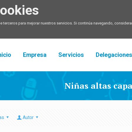
ookies
de terceros para mejorar nuestros servicios. Si continúa navegando, conside
nicio
Empresa
Servicios
Delegacione
Niñas altas cap
as
Autor